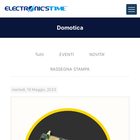
Domotica
Tutti
EVENTI
NOVITA'
RASSEGNA STAMPA
martedì, 16 Maggio, 2023