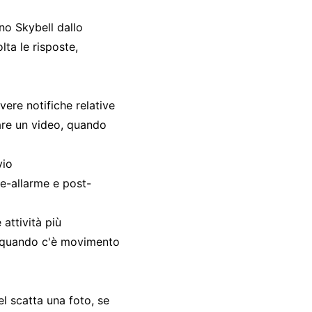
ono Skybell dallo
lta le risposte,
vere notifiche relative
rare un video, quando
vio
re-allarme e post-
 attività più
, quando c'è movimento
l scatta una foto, se