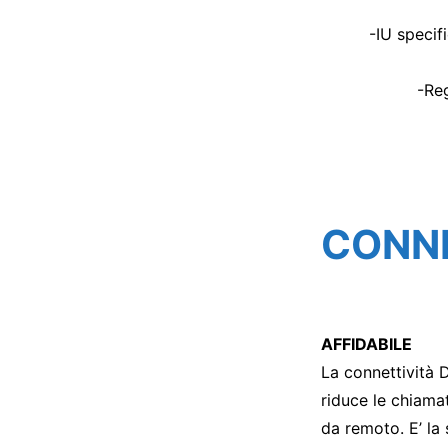
-IU specif
-Reg
CONNE
AFFIDABILE
La connettività 
riduce le chiamat
da remoto. E’ la 