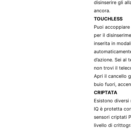
disinserire gli al
ancora.
TOUCHLESS
Puoi accoppiare 
per il disinseri
inserita in modali
automaticamente
d’azione. Sei al 
non trovi il tel
Apri il cancello 
buio fuori, accen
CRIPTATA
Esistono diversi
IQ è protetta con
sensori criptati
livello di crittog