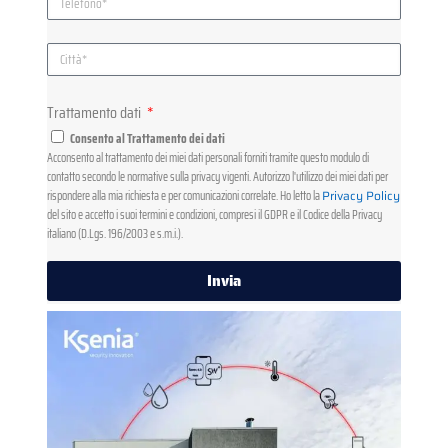
Trattamento dati
Consento al Trattamento dei dati
Acconsento al trattamento dei miei dati personali forniti tramite questo modulo di
contatto secondo le normative sulla privacy vigenti. Autorizzo l'utilizzo dei miei dati per
rispondere alla mia richiesta e per comunicazioni correlate. Ho letto la
Privacy Policy
del sito e accetto i suoi termini e condizioni, compresi il GDPR e il Codice della Privacy
italiano (D.Lgs. 196/2003 e s.m.i.).
Invia