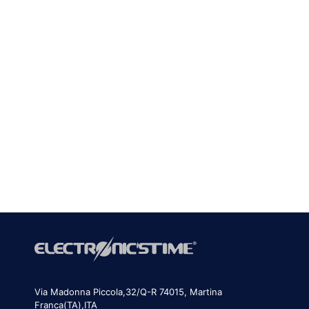
Fallo ora !
QUESTIONARIO
Via Madonna Piccola,32/Q-R 74015, Martina
Franca(TA),ITA